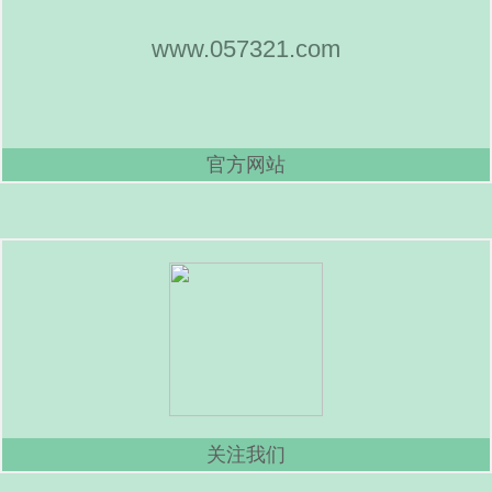
www.057321.com
官方网站
关注我们