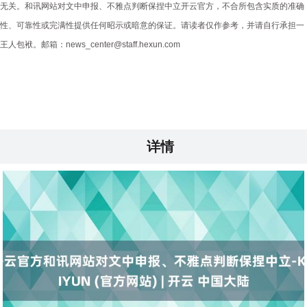
无关。和讯网站对文中申报、不雅点判断保捏中立开云官方，不合所包含实质的准确
性、可靠性或完满性提供任何昭示或暗意的保证。请读者仅作参考，并请自行承担一
王人包袱。邮箱：news_center@staff.hexun.com
详情