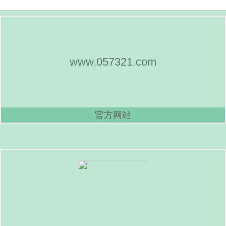
www.057321.com
官方网站