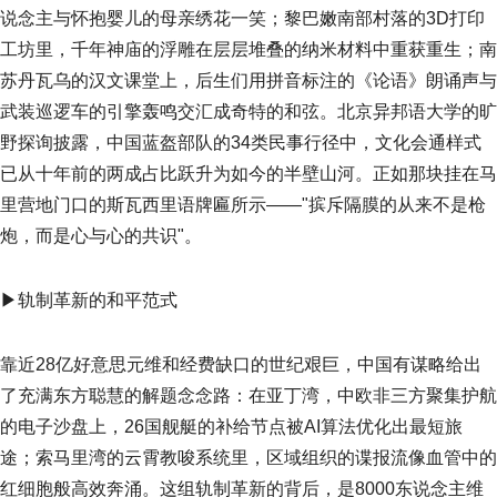
说念主与怀抱婴儿的母亲绣花一笑；黎巴嫩南部村落的3D打印
工坊里，千年神庙的浮雕在层层堆叠的纳米材料中重获重生；南
苏丹瓦乌的汉文课堂上，后生们用拼音标注的《论语》朗诵声与
武装巡逻车的引擎轰鸣交汇成奇特的和弦。北京异邦语大学的旷
野探询披露，中国蓝盔部队的34类民事行径中，文化会通样式
已从十年前的两成占比跃升为如今的半壁山河。正如那块挂在马
里营地门口的斯瓦西里语牌匾所示——"摈斥隔膜的从来不是枪
炮，而是心与心的共识"。
▶轨制革新的和平范式
靠近28亿好意思元维和经费缺口的世纪艰巨，中国有谋略给出
了充满东方聪慧的解题念念路：在亚丁湾，中欧非三方聚集护航
的电子沙盘上，26国舰艇的补给节点被AI算法优化出最短旅
途；索马里湾的云霄教唆系统里，区域组织的谍报流像血管中的
红细胞般高效奔涌。这组轨制革新的背后，是8000东说念主维