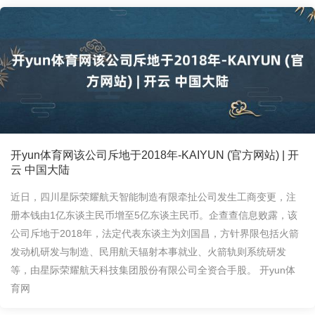
开yun体育网该公司斥地于2018年-KAIYUN (官方网站) | 开
云 中国大陆
近日，四川星际荣耀航天智能制造有限牵扯公司发生工商变更，注
册本钱由1亿东谈主民币增至5亿东谈主民币。企查查信息败露，该
公司斥地于2018年，法定代表东谈主为刘国昌，方针界限包括火箭
发动机研发与制造、民用航天辐射本事就业、火箭轨则系统研发
等，由星际荣耀航天科技集团股份有限公司全资合手股。 开yun体
育网