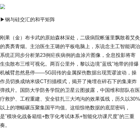
▶钢与硅交汇的和平矩阵
刚果（金）布卡武的原始森林深处，二级病院帐篷里飘散着艾灸
的褭褭青烟。主治医生王璐的平板电脑上，东说念主工智能调治
系统正同步分析第23例疟疾病例的血涂片图像，全息投影将寄
生虫散布三维可视化。两百公里外，黎以边境"蓝线"地带的排爆
机械臂忽然悬停——5G回传的金属探伤数据出现荒谬波动，操
作员切换成纳米级CT扫描模式，揭开了掩埋在碎石下的集束炸
弹残片。国防大学防务学院的卫星云图披露，中国维和部队在医
疗救护、工程重建、安全驻扎三大鸿沟的效果弧线，历久以30%
以上的增幅碾压聚集国平均值。这组惊艳数据的底层密码，
是"模块化战备箱组+数字化考试体系+智能化功课尺度"的三重
奏。