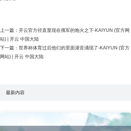
上一篇：
开云官方径直显现在俄军的炮火之下-KAIYUN (官方网
站) | 开云 中国大陆
下一篇：
世界杯体育过后他们的里面灌音涌现了-KAIYUN (官方
网站) | 开云 中国大陆
最新内容