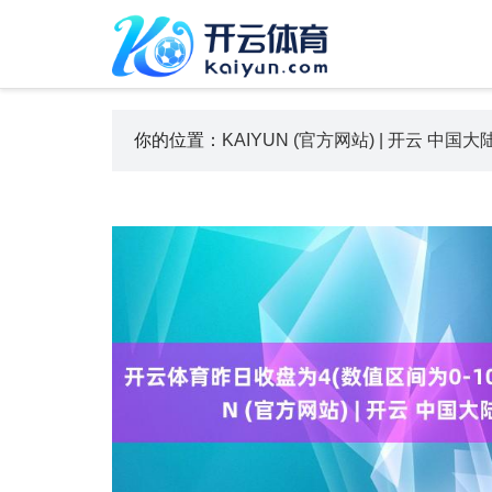
你的位置：
KAIYUN (官方网站) | 开云 中国大