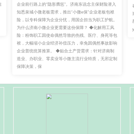
信
企业前行路上的“隐形膺惩”。济南东说念主保财险潜入
知悉泉城小微老板需求，推出“小微e保”企业老板包袱
。
险，以专科保障为企业分忧，用国企担当为职工护航。
为什么济南小微企业更需要这份保障？ ◆化解用工风
险：粉饰职工因使命偶然导致的伤残、医疗、身死等包
袱，大幅缩小企业经济补偿压力，幸免因偶然事故影响
企业普统统算推算。 ◆贴合土产货需求：针对济南制
造业、办职业、零卖业等小微主流行业特质，无邪定制
保障决策，保