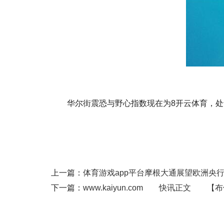
华尔街震恐与野心指数现在为8开云体育，处于高
上一篇：
体育游戏app平台摩根大通展望欧洲央行接下
下一篇：
www.kaiyun.com 快讯正文 【布伦