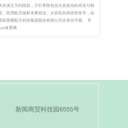
表东谈主为刘国昌，方针界限包括火箭发动机研发与制
造、民用航天辐射本事就业、火箭轨则系统研发等，由
星际荣耀航天科技集团股份有限公司全资合手股。 开
yun体育网
新闻商贸科技园6555号