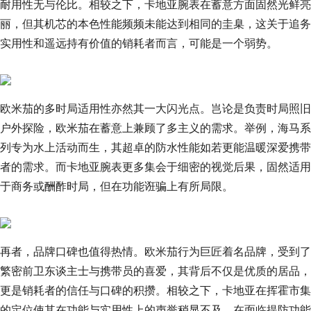
耐用性无与伦比。相较之下，卡地亚腕表在蓄意方面固然光鲜亮
丽，但其机芯的本色性能频频未能达到相同的圭臬，这关于追务
实用性和遥远持有价值的销耗者而言，可能是一个弱势。
欧米茄的多时局适用性亦然其一大闪光点。岂论是负责时局照旧
户外探险，欧米茄在蓄意上兼顾了多主义的需求。举例，海马系
列专为水上活动而生，其超卓的防水性能如若更能温暖深爱携带
者的需求。而卡地亚腕表更多集会于细密的视觉后果，固然适用
于商务或酬酢时局，但在功能诳骗上有所局限。
再者，品牌口碑也值得热情。欧米茄行为巨匠着名品牌，受到了
繁密前卫东谈主士与携带员的喜爱，其背后不仅是优质的居品，
更是销耗者的信任与口碑的积攒。相较之下，卡地亚在挥霍市集
的定位使其在功能与实用性上的声誉稍显不及。在面临提防功能