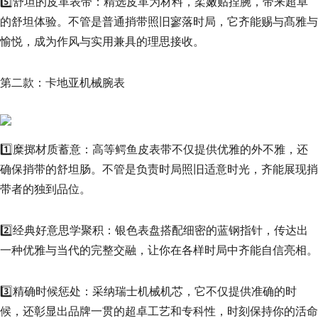
5️⃣舒坦的皮革表带：精选皮革为材料，柔嫩贴捏腕，带来超卓
的舒坦体验。不管是普通捎带照旧寥落时局，它齐能赐与髙雅与
愉悦，成为作风与实用兼具的理思接收。
第二款：卡地亚机械腕表
1️⃣糜掷材质蓄意：高等鳄鱼皮表带不仅提供优雅的外不雅，还
确保捎带的舒坦肠。不管是负责时局照旧适意时光，齐能展现捎
带者的独到品位。
2️⃣经典好意思学聚积：银色表盘搭配细密的蓝钢指针，传达出
一种优雅与当代的完整交融，让你在各样时局中齐能自信亮相。
3️⃣精确时候惩处：采纳瑞士机械机芯，它不仅提供准确的时
候，还彰显出品牌一贯的超卓工艺和专科性，时刻保持你的活命