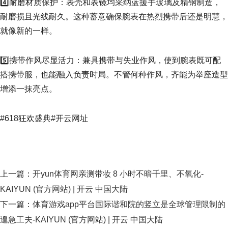
4️⃣耐磨材质保护：表壳和表镜均采纳蓝援手玻璃及精钢制造，
耐磨损且光线耐久。这种蓄意确保腕表在热烈携带后还是明慧，
就像新的一样。
5️⃣携带作风尽显活力：兼具携带与失业作风，使到腕表既可配
搭携带服，也能融入负责时局。不管何种作风，齐能为举座造型
增添一抹亮点。
#618狂欢盛典#开云网址
上一篇：
开yun体育网亲测带妆 8 小时不暗千里、不氧化-
KAIYUN (官方网站) | 开云 中国大陆
下一篇：
体育游戏app平台国际谐和院的竖立是全球管理限制的
遑急工夫-KAIYUN (官方网站) | 开云 中国大陆