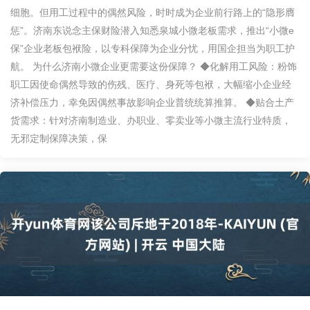
细胞。但用工过程中的偶然风险，时时成为企业前行路上的“隐形膺
惩”。济南东说念主保财险潜入知悉泉城小微老板需求，推出“小微e
保”企业老板包袱险，以专科保障为企业分忧，用国企担当为职工护
航。 为什么济南小微企业更需要这份保障？ ◆化解用工风险：粉饰
职工因使命偶然导致的伤残、医疗、身死等包袱，大幅缩小企业经
济补偿压力，幸免因偶然事故影响企业普统统算推算。 ◆贴合土产
货需求：针对济南制造业、办职业、零卖业等小微主流行业特质，
无邪定制保障决策，保