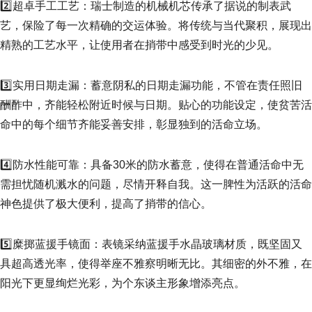
2️⃣超卓手工工艺：瑞士制造的机械机芯传承了据说的制表武
艺，保险了每一次精确的交运体验。将传统与当代聚积，展现出
精熟的工艺水平，让使用者在捎带中感受到时光的少见。
3️⃣实用日期走漏：蓄意阴私的日期走漏功能，不管在责任照旧
酬酢中，齐能轻松附近时候与日期。贴心的功能设定，使贫苦活
命中的每个细节齐能妥善安排，彰显独到的活命立场。
4️⃣防水性能可靠：具备30米的防水蓄意，使得在普通活命中无
需担忧随机溅水的问题，尽情开释自我。这一脾性为活跃的活命
神色提供了极大便利，提高了捎带的信心。
5️⃣糜掷蓝援手镜面：表镜采纳蓝援手水晶玻璃材质，既坚固又
具超高透光率，使得举座不雅察明晰无比。其细密的外不雅，在
阳光下更显绚烂光彩，为个东谈主形象增添亮点。