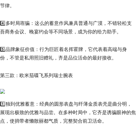
节律。
4️⃣多时局诳骗：这么的蓄意作风兼具普通与广漠，不错轻松支
吾商务会议、晚宴约会等不同场景，成为你的给力助手。
5️⃣品牌象征价值：行为巨匠着名挥霍牌，它代表着高端与身
份，不管是私用照旧赠礼，齐是品位活命的最好接收。
第三款：欧米茄碟飞系列瑞士腕表
1️⃣独到优雅蓄意：经典的圆形表盘与纤薄金质表壳是曲分明，
展现出极致的优雅与品尝。在多种时局中，它齐是诱骗眼神的焦
点，使捎带者懒散丽都气质，完整契合前卫活命。