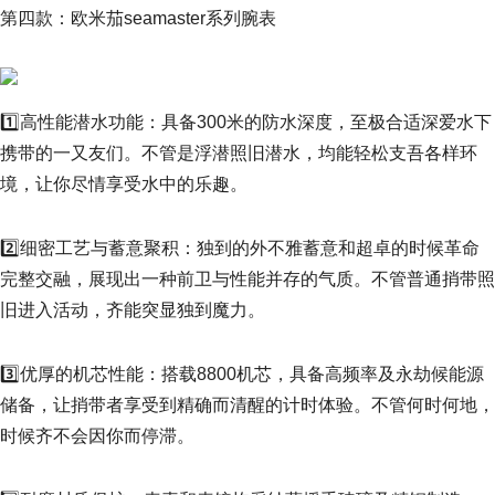
第四款：欧米茄seamaster系列腕表
1️⃣高性能潜水功能：具备300米的防水深度，至极合适深爱水下
携带的一又友们。不管是浮潜照旧潜水，均能轻松支吾各样环
境，让你尽情享受水中的乐趣。
2️⃣细密工艺与蓄意聚积：独到的外不雅蓄意和超卓的时候革命
完整交融，展现出一种前卫与性能并存的气质。不管普通捎带照
旧进入活动，齐能突显独到魔力。
3️⃣优厚的机芯性能：搭载8800机芯，具备高频率及永劫候能源
储备，让捎带者享受到精确而清醒的计时体验。不管何时何地，
时候齐不会因你而停滞。