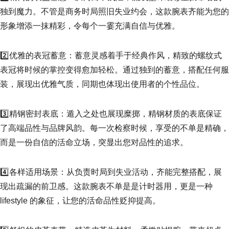
独到魔力。不管是商务时局照旧失业约会，这款腕表齐能为您的
形象增添一抹精彩，令每个一霎充满自信与优雅。
2️⃣优雅的表冠蓄意：蓄意灵感着手于经典作风，精致的螺纹式
表冠将时候的掌控变得愈加轻松。通过独到的蓄意，搭配任何服
装，展现出优雅气质，同期也体现出使用者的个性品位。
3️⃣精钢密封表底：遁入之处也展现糜掷，精钢材质的表底保证
了高端品性与品牌风韵。每一次检察时候，享受的不单是精确，
而是一份自信的活命立场，突显出您对品性的追求。
4️⃣各样适用场景：从负责时局到失业活动，齐能完整搭配，展
现出疏漏的前卫感。这款腕表不单是是计时器用，更是一种
lifestyle 的象征，让您的活命品性贬抑提高。