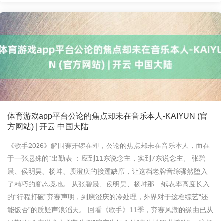
体育游戏app平台公论的焦点却未在音乐本人-KAIYUN (官
方网站) | 开云 中国大陆
《歌手2026》解围赛开锣在即，公论的焦点却未在音乐本人，而在
于一张悬殊的“出勤表”：应到11东说念主，实到7东说念主。 张碧
晨、侯明昊、杨坤、庾澄庆的接踵缺席，让这档老牌音综骤然堕入
了精巧的窘态境地。 从张碧晨、侯明昊、杨坤那一纸表率高度长入
的“行程打破”弃赛声明，到庾澄庆的冷处理，外界对于这档综艺“还
能饭否”的质疑声浪滔天。 回看《歌手》11季，弃赛风潮的缘由已从