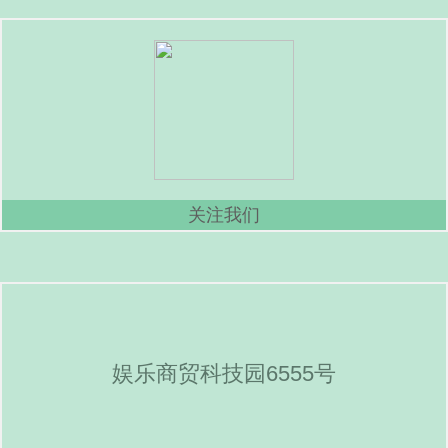
关注我们
娱乐商贸科技园6555号