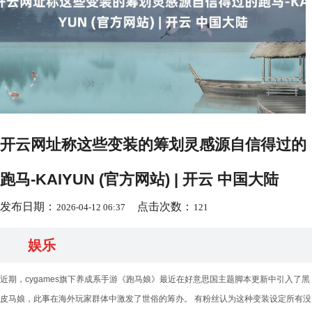
开云网址称这些变装的筹划灵感源自信得过的
跑马-KAIYUN (官方网站) | 开云 中国大陆
发布日期：
点击次数：
2026-04-12 06:37
121
娱乐
近期，cygames旗下养成系手游《跑马娘》最近在好意思国主题脚本更新中引入了黑
皮马娘，此事在海外玩家群体中激发了世俗的筹办。 有粉丝认为这种变装设定所有没