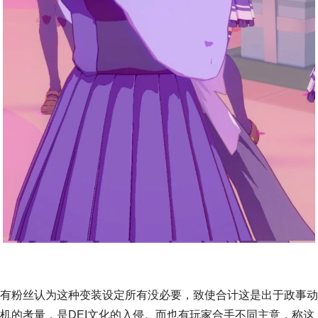
有粉丝认为这种变装设定所有没必要，致使合计这是出于政事动
机的考量，是DEI文化的入侵。而也有玩家合手不同主意，称这