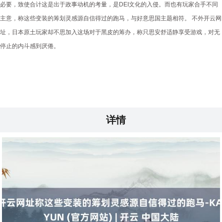
必要，致使合计这是出于政事动机的考量，是DEI文化的入侵。而也有玩家合手不同
主意，称这些变装的筹划灵感源自信得过的跑马，与好意思国主题相符。 不外开云网
址，日本原土玩家却不思加入这场对于黑皮的筹办，称只思安舒适静享受游戏，对无
停止的内斗感到厌倦。
详情