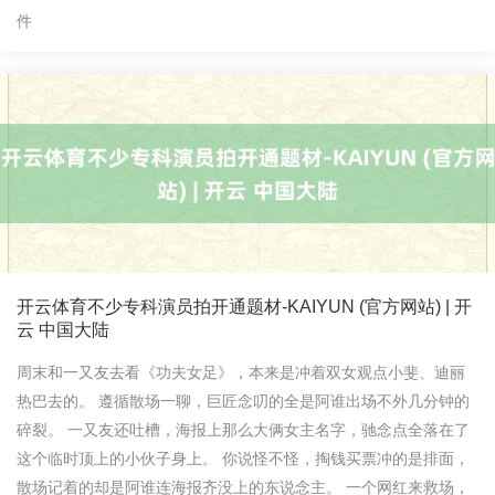
件
开云体育不少专科演员拍开通题材-KAIYUN (官方网站) | 开
云 中国大陆
周末和一又友去看《功夫女足》，本来是冲着双女观点小斐、迪丽
热巴去的。 遵循散场一聊，巨匠念叨的全是阿谁出场不外几分钟的
碎裂。 一又友还吐槽，海报上那么大俩女主名字，驰念点全落在了
这个临时顶上的小伙子身上。 你说怪不怪，掏钱买票冲的是排面，
散场记着的却是阿谁连海报齐没上的东说念主。 一个网红来救场，