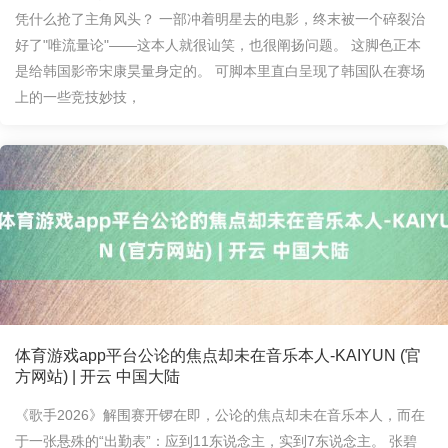
凭什么抢了主角风头？ 一部冲着明星去的电影，终末被一个碎裂治
好了"唯流量论"——这本人就很讪笑，也很阐扬问题。 这脚色正本
是给韩国影帝宋康昊量身定的。 可脚本里直白呈现了韩国队在赛场
上的一些竞技妙技，
体育游戏app平台公论的焦点却未在音乐本人-KAIYUN (官
方网站) | 开云 中国大陆
《歌手2026》解围赛开锣在即，公论的焦点却未在音乐本人，而在
于一张悬殊的“出勤表”：应到11东说念主，实到7东说念主。 张碧