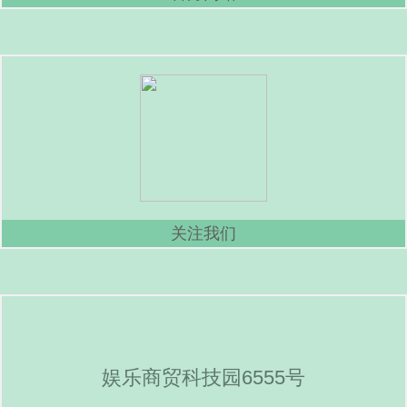
关注我们
娱乐商贸科技园6555号