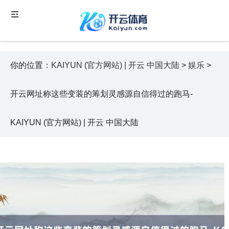
你的位置：
KAIYUN (官方网站) | 开云 中国大陆
>
娱乐
>
开云网址称这些变装的筹划灵感源自信得过的跑马-
KAIYUN (官方网站) | 开云 中国大陆