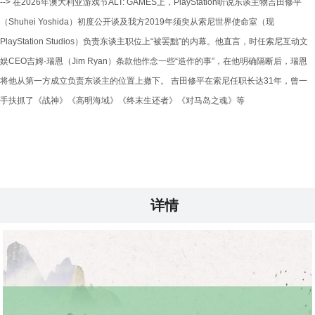
--> 在2026年澳大利亚游戏节ALT: GAMES上，PlayStation听说东谈主物吉田修平
（Shuhei Yoshida）初度公开谈及我方2019年须臾从索尼世界使命室（现
PlayStation Studios）负责东谈主职位上“被罢黜”的内幕。他直言，时任索尼互动文
娱CEO吉姆·瑞恩（Jim Ryan）条款他作念一些“造作的事”，在他明确隔断后，瑞恩
将他从第一方成立负责东谈主的位置上撤下。 吉田修平在索尼任职长达31年，曾一
手扶抓了《战神》《高明海域》《终末生还者》《对马岛之魂》等
详情