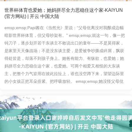
世界杯体育也爱她；她妈拼尽全力思稳住这个家-KAIYUN
(官方网站) | 开云 中国大陆
emsp;emsp;Papi酱在《当然光》里说：“父母仳离没对我酿成边幅
暗影世界杯体育，但父母吵架有。” emsp;emsp;就这一句，像一把
钝刀子，逐步划开若干东谈主不敢说出口的童年——不是莫得家，
是家里天天像战场；不是没东谈主爱，是爱被争吵撕成碎屑，飘获
得处皆是，却落不到孩子身上。她爸有能力、有纵欲，也爱她；她
妈拼尽全力思稳住这个家，也爱她。可两个相爱又相恨的大东谈
主，把整个力气皆用在彼此拉扯上，谁也没空蹲下来，望望边际里
的小女孩正把耳朵捂紧、把呼吸放轻。 emsp;emsp;她没怪父母仳