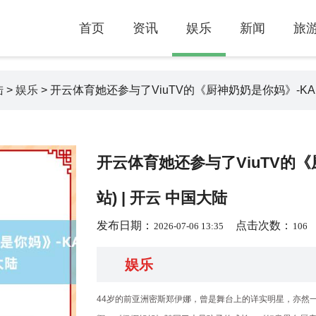
首页
资讯
娱乐
新闻
旅
陆
>
娱乐
> 开云体育她还参与了ViuTV的《厨神奶奶是你妈》-KAIY
开云体育她还参与了ViuTV的《厨
站) | 开云 中国大陆
发布日期：
点击次数：
2026-07-06 13:35
106
娱乐
44岁的前亚洲密斯郑伊娜，曾是舞台上的详实明星，亦然