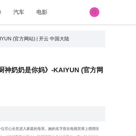
游
汽车
电影
UN (官方网站) | 开云 中国大陆
神奶奶是你妈》-KAIYUN (官方网
一位尽心全意进入家庭的母亲。她的名字曾在电视荧屏上熠熠生