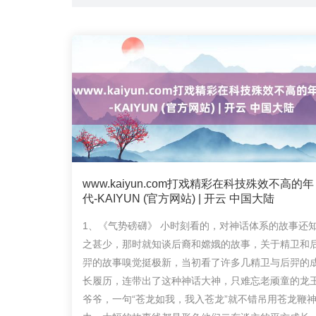
www.kaiyun.com打戏精彩在科技殊效不高的年
代-KAIYUN (官方网站) | 开云 中国大陆
1、《气势磅礴》 小时刻看的，对神话体系的故事还
之甚少，那时就知谈后裔和嫦娥的故事，关于精卫和
羿的故事嗅觉挺极新，当初看了许多几精卫与后羿的
长履历，连带出了这种神话大神，只难忘老顽童的龙
爷爷，一句“苍龙如我，我入苍龙”就不错吊用苍龙鞭