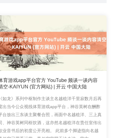
体育游戏app平台官方 YouTube 频谈一谈内容
清空-KAIYUN (官方网站) | 开云 中国大陆
《如龙》系列中枢制作主谈主名越稔洋千里寂数月后再
度出当今公众视线体育游戏app平台，神谷英树在酬酢
平台放出三东谈主聚餐合照，画面中名越稔洋、三上真
司、神谷英树同框饮酒，这亦然名越稔洋在责任室传出
歇业音书后的初度公开亮相。 此前多个脚迹指向名越