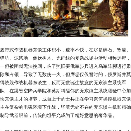
履带式作战机器东谈主体积小，速率不快，在尽是碎石、堑壕、
弹坑、泥浆地、倒伏树木、光纤线的复杂战场中活动相称远程，
一但被困就无法挽回，临了照旧要俄军步兵进入乌军阵脚进行肃
除和占领，导致了无数伤一火，但膺惩仅仅暂时的，俄罗斯并莫
得烧毁作战机器东谈主，反而无数诞生故意的无东谈主系统军
队，在梁赞空降兵学院和莫斯科隔邻的无东谈主系统测验中心加
快东谈主才的培养，成百上千的士兵正在学习奈何操控机器东谈
主在复杂的电磁环境下作战，毕竟无处不在的无东谈主机和精确
制导武器眼前，传统的坦平允成为了精好意思的奢华品。