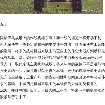
五：
固然俄乌战场上的作战机器东谈主和一战的坦克一样开场不利，
但无东谈主斗争必定是将来的主要斗争方法，跟着东谈主工智能
的发展，将来的战斗机器东谈主能更自主的作念出最好判断和最
优有盘算，毫无疑问会成为作战的完全主力开云·kaiyun平台登
录入口，取代东谈主类统帅战场，将来斗争的赢输不再是谁能动
员更多的士兵，而是谁能以更低的本钱、更快的速率坐褥更多的
无东谈主装备，工业产能、供应链韧性和期间篡改速率将决定斗
争的赢输，中国四足机器东谈主的本钱仅为外洋同类装备的
1/20，并且中国照旧全天下最大的工业国，将来斗争的赢输依然
紧紧掌于手中了。