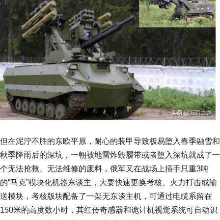
但在泥泞不胜的东欧平原，耐心的装甲导致极易堕入春季融雪和
秋季降雨后的深坑，一朝被地雷炸毁履带或者堕入深坑就成了一
个无法抢救、无法维修的废料，俄军又在战场上插手只重3吨
的“马克”模块化机器东谈主，大要快速更换考核、火力打击或输
送模块，考核版块配备了一架无东谈主机，可通过电缆系留在
150米的高度数小时，其红传奇感器和诡计机视觉系统可自动识