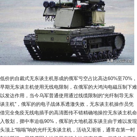
低价的自裁式无东谈主机形成的俄军亏空占比高达60%至70%，
早期无东谈主机使用无线电限制，在俄军的大鸿沟电磁压制下难
以发达作用，当今乌军普通使用通过线缆限制的“光纤制导无东
谈主机”，俄军的的电子战体系透澈失效，无东谈主机操作员凭
借完全免疫无线电插手的高清图传不错精确地操控无东谈主机命
入彀划，掷中率迫临90%，俄军的大地机器东谈主由于难以发现
头顶上“嗡嗡”响的光纤无东谈主机，活动又渐渐，通常在第一时