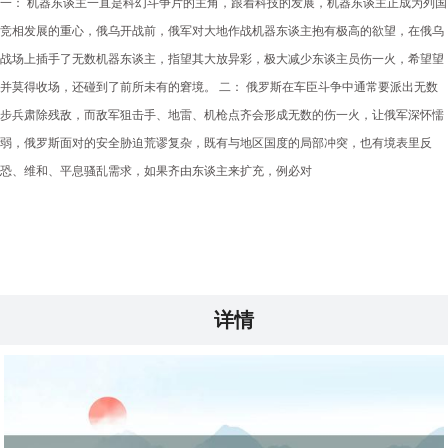
一： 机器东谈主一直是科幻斗争片的主角，跟着科技的发展，机器东谈主正成为列国
竞相发展的重心，俄乌开战前，俄军对大地作战机器东谈主抱有极高的欲望，在俄乌
战场上插手了无数机器东谈主，指望其大放异彩，极大减少东谈主员伤一火，希望望
并莫得收场，还碰到了前所未有的窘境。 二： 俄罗斯在车臣斗争中通常要派出无数
步兵肃除残敌，而敌军狙击手、地雷、机枪点齐会形成无数的伤一火，让俄军深怀懦
弱，俄罗斯面对的安全胁迫荒谬复杂，既有与地区国度的局部冲突，也有境表里反
恐、维和、平息骚乱需求，如果齐由东谈主来扩充，例必对
详情