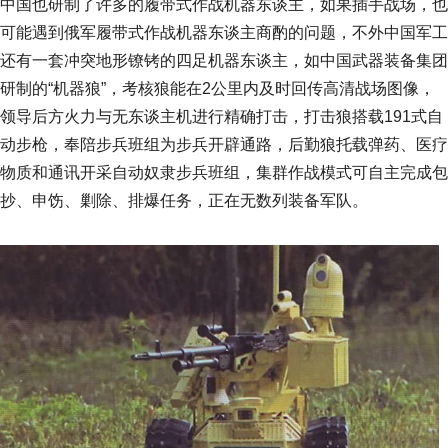
中国也研制了许多的履带式作战机器东谈主，如果插手战场，也
可能遇到俄军履带式作战机器东谈主商酌的问题，不外中国军工
还有一套冲突地形镣铐的四足机器东谈主，如中国武器装备集团
研制的“机器狼”，考核狼能在2公里内及时回传高清战场图像，
领导后方火力与无东谈主机进行精确打击，打击狼搭载191式自
动步枪，奉陪步兵班组为步兵开辟通路，后勤狼托载弹药、医疗
物质和通讯开采自动奴隶步兵班组，集群作战模式可自主完成包
抄、申饬、剿除、排爆任务，正在无数列装备军队。