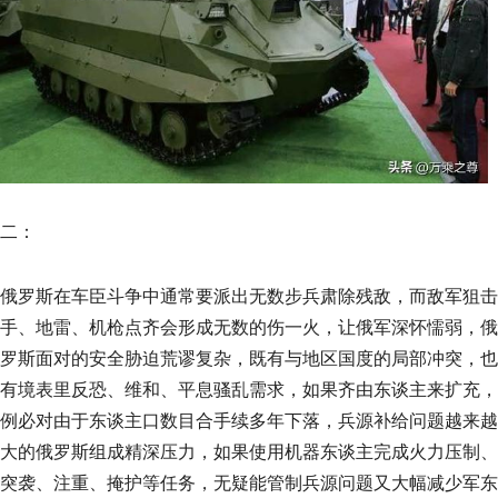
二：
俄罗斯在车臣斗争中通常要派出无数步兵肃除残敌，而敌军狙击
手、地雷、机枪点齐会形成无数的伤一火，让俄军深怀懦弱，俄
罗斯面对的安全胁迫荒谬复杂，既有与地区国度的局部冲突，也
有境表里反恐、维和、平息骚乱需求，如果齐由东谈主来扩充，
例必对由于东谈主口数目合手续多年下落，兵源补给问题越来越
大的俄罗斯组成精深压力，如果使用机器东谈主完成火力压制、
突袭、注重、掩护等任务，无疑能管制兵源问题又大幅减少军东