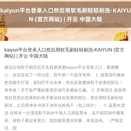
kaiyun平台登录入口然后用软毛刷轻轻刷洗-KAIYUN (官方
网站) | 开云 中国大陆
最近白色鞋子刷完后尽头容易变黄kaiyun平台登录入口，看着糟
心，自后尝试了一些治安，其中第一个超等有用： 1. 使用湿巾擦抹
把洗脸巾打湿，直到拧不出水来，然后反复擦抹鞋子发黄的部位！
有奇效！关于较严重的黄变区域可多擦抹几遍。 2. 牙膏清洁 使器用
有好意思白恶果的白色牙膏涂抹在发黄的部位，然后用软毛刷轻轻
刷洗，之后用净水冲洗干净并当然风干（包上纸巾）。 3. 蓝墨水漂
洗 在终末一次漂洗鞋子的水中加入几滴蓝墨水，这不错匡助中庸黄
色，使鞋子看起来更白。堤防规章墨水的量，幸免染色。（严慎尝
试，因