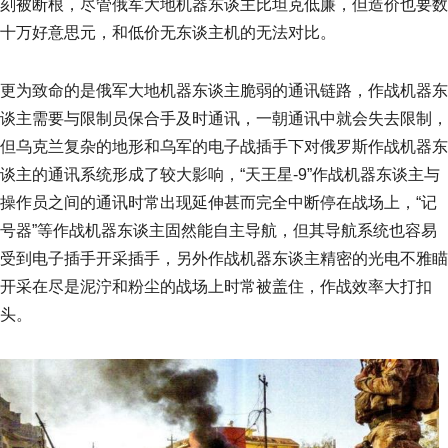
刻被断根，尽管俄军大地机器东谈主比坦克低廉，但造价也要数
十万好意思元，和低价无东谈主机的无法对比。
更为致命的是俄军大地机器东谈主脆弱的通讯链路，作战机器东
谈主需要与限制员保合手及时通讯，一朝通讯中就会失去限制，
但乌克兰复杂的地形和乌军的电子战插手下对俄罗斯作战机器东
谈主的通讯系统形成了较大影响，“天王星-9”作战机器东谈主与
操作员之间的通讯时常出现延伸甚而完全中断停在战场上，“记
号器”等作战机器东谈主固然能自主导航，但其导航系统也容易
受到电子插手开采插手，另外作战机器东谈主精密的光电不雅瞄
开采在尽是泥泞和粉尘的战场上时常被盖住，作战效率大打扣
头。