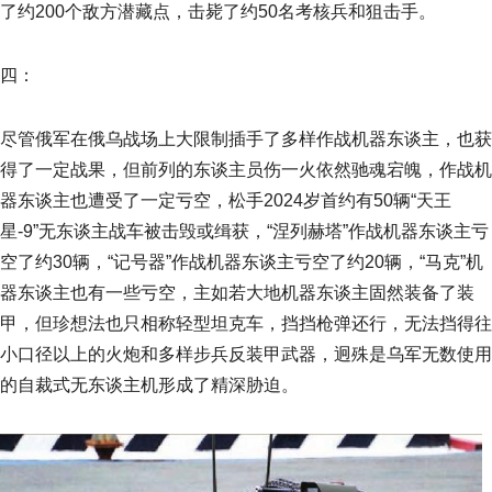
了约200个敌方潜藏点，击毙了约50名考核兵和狙击手。
四：
尽管俄军在俄乌战场上大限制插手了多样作战机器东谈主，也获
得了一定战果，但前列的东谈主员伤一火依然驰魂宕魄，作战机
器东谈主也遭受了一定亏空，松手2024岁首约有50辆“天王
星-9”无东谈主战车被击毁或缉获，“涅列赫塔”作战机器东谈主亏
空了约30辆，“记号器”作战机器东谈主亏空了约20辆，“马克”机
器东谈主也有一些亏空，主如若大地机器东谈主固然装备了装
甲，但珍想法也只相称轻型坦克车，挡挡枪弹还行，无法挡得往
小口径以上的火炮和多样步兵反装甲武器，迥殊是乌军无数使用
的自裁式无东谈主机形成了精深胁迫。