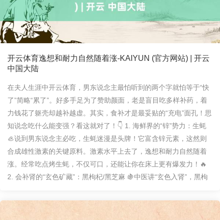
开云体育逸想和耐力自然随着涨-KAIYUN (官方网站) | 开云
中国大陆
在夫人生涯中开云体育，男东说念主最怕听到的两个字就怕等于“快
了”简略“累了”。好多手足为了赞助颜面，老是盲目吃多样补药，着
力钱花了躯壳却越补越虚。其实，食补才是最妥贴的“充电”面孔！思
知说念吃什么能变强？看这就对了！👇 1. 海鲜界的“锌”势力：生蚝
🦪说到男东说念主必吃，生蚝迷漫是头牌！它富含锌元素，这然则
合成雄性激素的关键原料。激素水平上去了，逸想和耐力自然随着
涨。经常吃点烤生蚝，不仅可口，还能让你在床上更有爆发力！🔥
2. 会补肾的“玄色矿藏”：黑枸杞/黑芝麻 🍇中医讲“玄色入肾”，黑枸