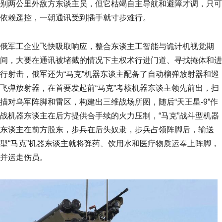
别两公里外敌方东谈主员，但它枯竭自主导航和避障才调，只可
依赖遥控，一朝通讯受到插手就寸步难行。
俄军工企业飞快吸取响应，整合东谈主工智能与诡计机视觉期
间，大要在通讯被堵截的情况下主权术行进门道、寻找掩体和进
行射击，俄军还为“马克”机器东谈主配备了自动榴弹放射器和巡
飞弹放射器，在首要发起前“马克”考核机器东谈主领先前出，扫
描对乌军阵脚和雷区，构建出三维战场所图，随后“天王星-9”作
战机器东谈主在后方提供合手续的火力压制，“马克”战斗型机器
东谈主在前方股东，步兵在后头奴隶，步兵占领阵脚后，输送
型“马克”机器东谈主就将弹药、饮用水和医疗物质运奉上阵脚，
并运走伤员。