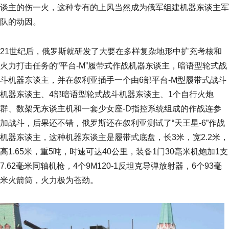
谈主的伤一火，这种专有的上风当然成为俄军组建机器东谈主军
队的动因。
21世纪后，俄罗斯就研发了大要在多样复杂地形中扩充考核和
火力打击任务的“平台-M”履带式作战机器东谈主，暗语型轮式战
斗机器东谈主，并在叙利亚插手一个由6部平台-M型履带式战斗
机器东谈主、4部暗语型轮式战斗机器东谈主、1个自行火炮
群、数架无东谈主机和一套少女座-D指控系统组成的作战连参
加战斗，后果还不错，俄罗斯还在叙利亚测试了“天王星-6”作战
机器东谈主，这种机器东谈主是履带式底盘，长3米，宽2.2米，
高1.65米，重5吨，时速可达40公里，装备1门30毫米机炮加1支
7.62毫米同轴机枪，4个9M120-1反坦克导弹放射器，6个93毫
米火箭筒，火力极为苍劲。