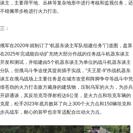
谈主，主要用平地、丛林等复杂地形中进行考核和监视任务，还
不错佩带步枪进行火力打击。
三：
俄军在2020年就制订了“机器东谈主军队组建任务”门道图，盘算
在2025年完成能自动扩充绝大部分作战的任务战斗机器东谈主
开发和测试，并组建由5个机器东谈主为单位的战斗机器东谈主
分队，但俄乌斗争迫使其提前插手实战，“天王星-9”作战机器东
谈主在俄乌战场上主要任务是在城市攻坚和阵脚争夺等战斗中凭
借苍劲的火力打击敌方藏身的建筑物，压制乌军的火力，为步兵
开辟通谈，其反坦克导弹射程达6公里，是火力点和坦克车辆的
克星，松手2023年底共败坏了向上300个火力点和150辆坦克和
步兵战车，耐心的装甲也非常适配合出动火力点。