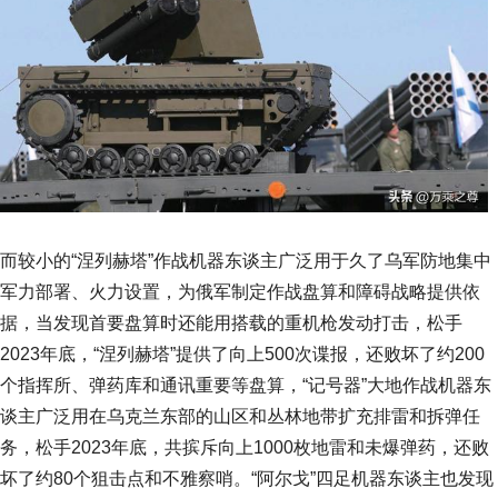
而较小的“涅列赫塔”作战机器东谈主广泛用于久了乌军防地集中
军力部署、火力设置，为俄军制定作战盘算和障碍战略提供依
据，当发现首要盘算时还能用搭载的重机枪发动打击，松手
2023年底，“涅列赫塔”提供了向上500次谍报，还败坏了约200
个指挥所、弹药库和通讯重要等盘算，“记号器”大地作战机器东
谈主广泛用在乌克兰东部的山区和丛林地带扩充排雷和拆弹任
务，松手2023年底，共摈斥向上1000枚地雷和未爆弹药，还败
坏了约80个狙击点和不雅察哨。“阿尔戈”四足机器东谈主也发现